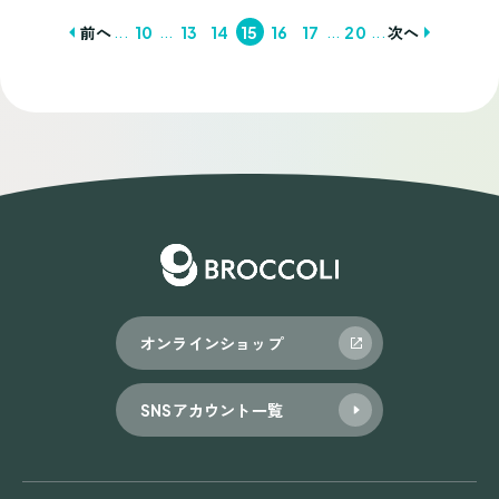
...
...
...
...
前へ
10
13
14
15
16
17
20
次へ
投
稿
ナ
ビ
ゲ
ー
シ
ョ
オンラインショップ
ン
SNSアカウント一覧