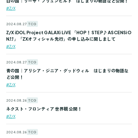
白の国｜リーザ・ブリュンヒルト はじまりの物語など公開！
#Z/X
TCG
2024.08.27
Z/X iDOL Project GALAXi LiVE 「HOP！ STEP♪ ASCENSiO
N⤴⤴」「ZXオフィシャル先行」の申し込みに関しまして
#Z/X
TCG
2024.08.27
青の国｜アリシア・ジニア・グッドウィル はじまりの物語な
ど公開！
#Z/X
TCG
2024.08.26
ネクスト・フロンティア 世界観 公開！
#Z/X
TCG
2024.08.26