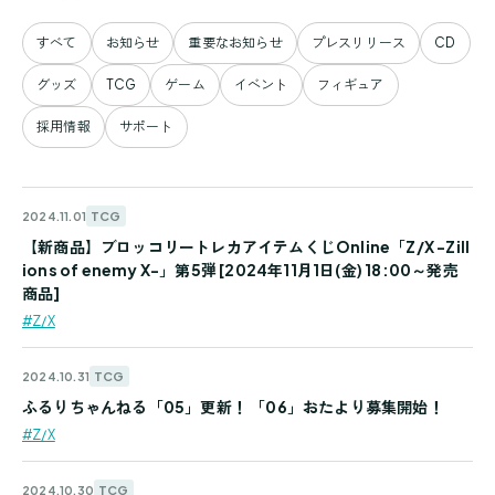
すべて
お知らせ
重要なお知らせ
プレスリリース
CD
グッズ
TCG
ゲーム
イベント
フィギュア
採用情報
サポート
TCG
2024.11.01
【新商品】ブロッコリートレカアイテムくじOnline「Z/X -Zill
ions of enemy X-」第5弾 [2024年11月1日(金) 18:00～発売
商品]
#Z/X
TCG
2024.10.31
ふるりちゃんねる「05」更新！ 「06」おたより募集開始！
#Z/X
TCG
2024.10.30