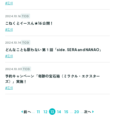
#Z/X
TCG
2024.10.16
こねくとイースん★16 公開！
#Z/X
TCG
2024.10.14
どんなことも厭わない 第１話「side. SERA and NANAO」
#Z/X
TCG
2024.10.03
予約キャンペーン「奇跡の宝石箱（ミラクル・エクスター
ズ）」実施！
#Z/X
...
...
...
前へ
11
12
13
14
15
20
次へ
投