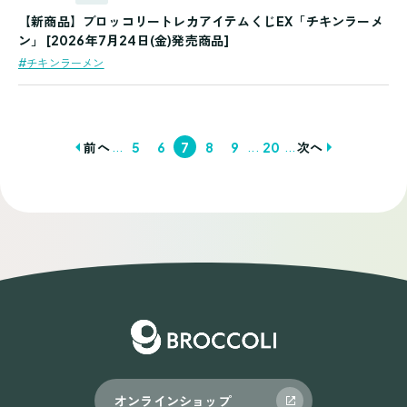
【新商品】ブロッコリートレカアイテムくじEX「チキンラーメ
ン」 [2026年7月24日(金)発売商品]
#チキンラーメン
...
...
...
前へ
5
6
7
8
9
20
次へ
投
稿
ナ
ビ
ゲ
ー
シ
ョ
オンラインショップ