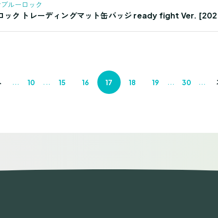
#ブルーロック
 トレーディングマット缶バッジ ready fight Ver. [202
...
...
...
...
へ
10
15
16
17
18
19
30