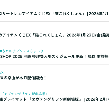
リートレカアイテムくじEX「猫これくしょん」 [2026年1月2
アイテムくじEX「猫これくしょん」2026年1月23日(金)発
#うたの☆プリンスさまっ♪
AND SHOP 2025 池袋 整理券入場スケジュール更新！ 福岡
/X
てZ/Xの楽曲が本日配信開始！
#『ヱヴァンゲリヲン新劇場版』
能プレイマット 『ヱヴァンゲリヲン新劇場版』 [2026年2月14