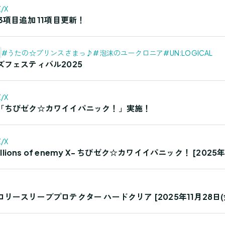
/X
3項目追加 11項目更新！
#うたの☆プリンスさまっ♪
#泡沫のユークロニア
#UN:LOGICAL
フェスティバル2025
/X
「ちびゼク☆カワイイパニック！」実施！
/X
illions of enemy X- ちびゼク☆カワイイパニック！ [2025
ースリーブプロテクター ハードクリア [2025年11月28日(金)