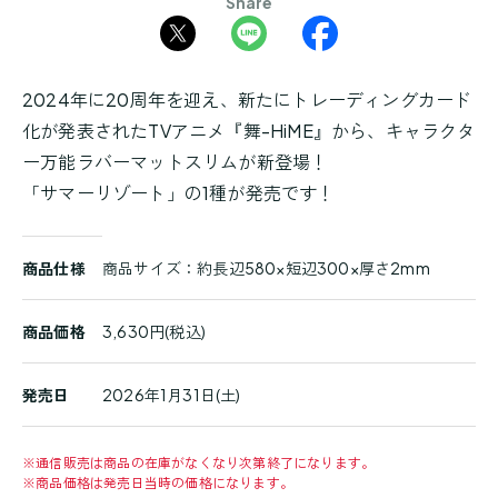
Share
2024年に20周年を迎え、新たにトレーディングカード
化が発表されたTVアニメ『舞-HiME』から、キャラクタ
ー万能ラバーマットスリムが新登場！
「サマーリゾート」の1種が発売です！
商
商品仕様
商品サイズ：約長辺580×短辺300×厚さ2mm
品
詳
細
商品価格
3,630円(税込)
発売日
2026年1月31日(土)
※
通信販売は商品の在庫がなくなり次第終了になります。
※
商品価格は発売日当時の価格になります。