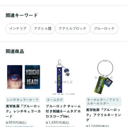
関連キーワード
インテリア
アクリル類
アクリルブロック
ブルーロック
関連商品
レンチキュラーカード
ネームタグ
キーホルダー／アクリ
ルキーホルダー
実写映画『ブルーロッ
ブルーロック チャーム
実写映画『ブルーロッ
ク』 レンチキュラーカ
付き刺繍ネームタグ ホ
ク』 アクリルキーリン
ード
ロスコープVer.
グ
550
1,650
各
円(税込)
各
円(税込)
1,100
各
円(税込)