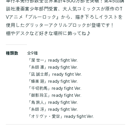
単行本発行部数全世界累計4500万部を突破！第45回講
談社漫画賞少年部門受賞、大人気コミックスが原作のT
Vアニメ『ブルーロック』から、描き下ろしイラストを
使用したグリッターアクリルブロックが登場です！
棚やデスクなど好きな場所に飾ってね♪
商
種類数
全9種
品
「潔 世一」ready fight Ver.
詳
「糸師 凛」ready fight Ver.
細
「凪 誠士郎」ready fight Ver.
「蜂楽 廻」ready fight Ver.
「千切豹馬」ready fight Ver.
「御影玲王」ready fight Ver.
「烏 旅人」ready fight Ver.
「糸師 冴」ready fight Ver.
「オリヴァ・愛空」ready fight Ver.