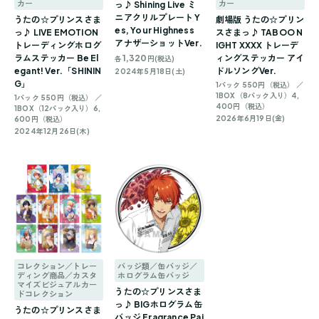
カー
カー
っ♪ Shining Live ミ
ニアクリルプレート Y
うたの☆プリンスさま
劇場版 うたの☆プリン
es, Your Highness
っ♪ LIVE EMOTION
スさまっ♪ TABOO N
アナザーショットVer.
トレーディングホログ
IGHT XXXX トレーデ
ラムステッカー Be El
1,320
ィングステッカー アイ
各
円(税込)
egant! Ver.「SHININ
ドルソングVer.
2024年5月18日(土)
G」
1パック 550円（税込） ／
1BOX（8パック入り）4,
1パック 550円（税込） ／
400円（税込）
1BOX（12パック入り）6,
2026年6月19日(金)
600円（税込）
2024年12月26日(木)
コレクション／トレー
バッジ類／缶バッジ／
ディング商品／カスタ
ホログラム缶バッジ
マイズビジュアルカー
うたの☆プリンスさま
ドコレクション
っ♪ BIGホログラム缶
うたの☆プリンスさま
バッジ Fragrance Pai