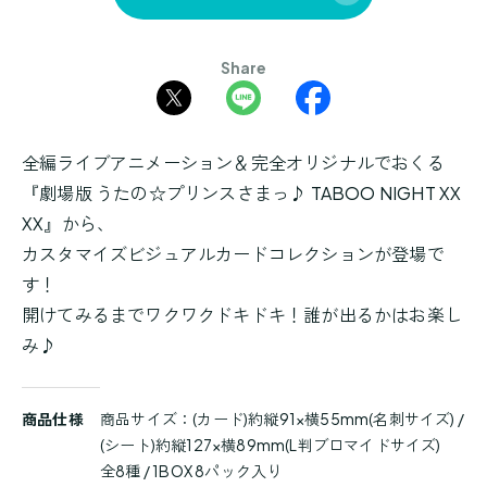
Share
全編ライブアニメーション＆完全オリジナルでおくる
『劇場版 うたの☆プリンスさまっ♪ TABOO NIGHT XX
XX』から、
カスタマイズビジュアルカードコレクションが登場で
す！
開けてみるまでワクワクドキドキ！誰が出るかはお楽し
み♪
商
商品仕様
商品サイズ：(カード)約縦91×横55mm(名刺サイズ) /
品
(シート)約縦127×横89mm(L判ブロマイドサイズ)
詳
全8種 / 1BOX 8パック入り
細