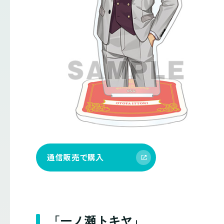
通信販売で購入
「一ノ瀬トキヤ」