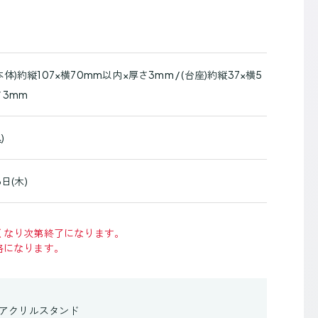
」
)約縦107×横70mm以内×厚さ3mm / (台座)約縦37×横5
さ3mm
)
日(木)
くなり次第終了になります。
格になります。
アクリルスタンド