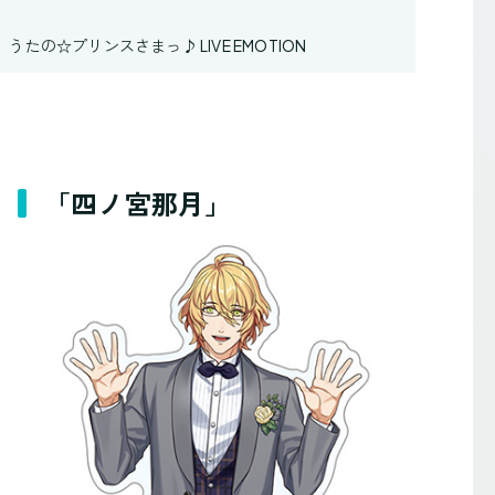
うたの☆プリンスさまっ♪ LIVE EMOTION
「四ノ宮那月」