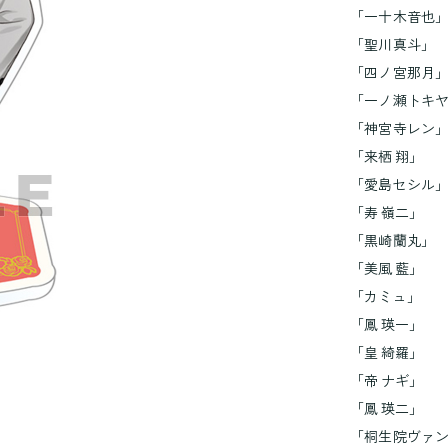
品
「一十木音也
詳
「聖川真斗」
細
「四ノ宮那月
「一ノ瀬トキ
「神宮寺レン
「来栖 翔」
「愛島セシル
「寿 嶺二」
「黒崎蘭丸」
「美風 藍」
「カミュ」
「鳳 瑛一」
「皇 綺羅」
「帝 ナギ」
「鳳 瑛二」
「桐生院ヴァ