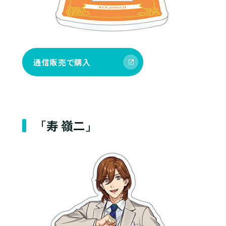
通信販売で購入
「寿 嶺二」