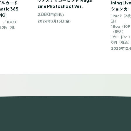
リアステッカーセット Maga
アルカード
ining 
zine Photoshoot Ver.
tic 365
ションカード
880
ING」
各
円(税込)
1Pack（
2026年3月13日(金)
込）
 ／ 1BOX
1Box（10
40円（税
（税込）
1カートン（1
0円（税込
2025年12月