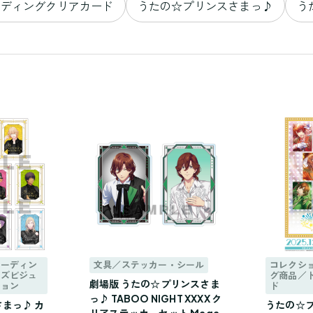
ーディングクリアカード
うたの☆プリンスさまっ♪
う
レーディン
文具／ステッカー・シール
コレクシ
イズビジュ
グ商品／
劇場版 うたの☆プリンスさま
ション
ド
っ♪ TABOO NIGHT XXXX ク
まっ♪ カ
うたの☆プ