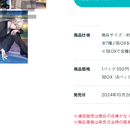
商
商品仕様
商品サイズ：約縦
品
全7種 / 1BOX
詳
※1BOXで全
細
商品価格
1パック 550
1BOX（8パッ
発売日
2024年10月2
※
通信販売は商品の在庫がな
※
商品価格は発売日当時の価