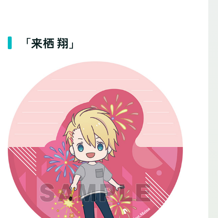
「来栖 翔」