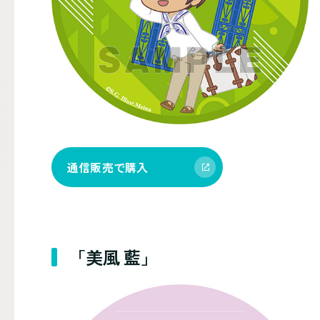
通信販売で購入
「美風 藍」