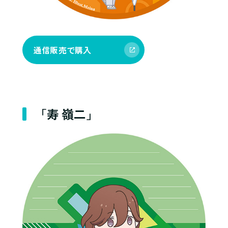
通信販売で購入
「寿 嶺二」