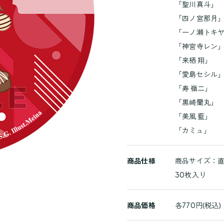
詳
「聖川真斗」
細
「四ノ宮那月
「一ノ瀬トキ
「神宮寺レン
「来栖 翔」
「愛島セシル
「寿 嶺二」
「黒崎蘭丸」
「美風 藍」
「カミュ」
商品仕様
商品サイズ：直
30枚入り
商品価格
各770円(税込)