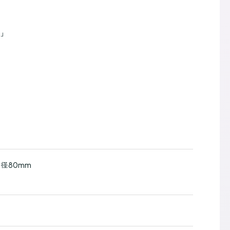
」
ヤ」
」
」
径80mm