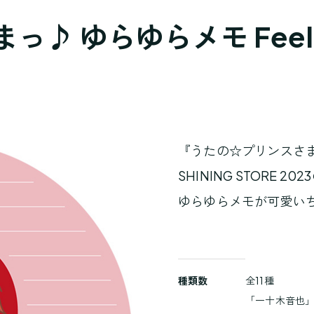
 ゆらゆらメモ Feel The
『うたの☆プリンスさ
SHINING STORE 20
ゆらゆらメモが可愛いち
商
種類数
全11種
品
「一十木音也