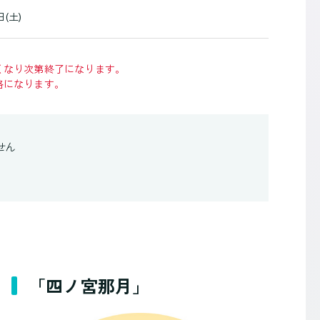
日(土)
くなり次第終了になります。
格になります。
せん
「四ノ宮那月」