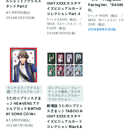
ルショットアクリルス
IGHT XXXX カスタマ
Pairing Ver.「RAGIN
タンド Part2
イズビジュアルカード
G」
1,540
各
円(税込)
コレクション Part.4
1パック 990円（税込） ／
2026年2月20日(金)
1パック 660円（税込） ／
1BOX（8パック入り）7,9
1BOX（12パック入り）7,
20円（税込）
920円（税込）
2026年8月21日(金)
2026年1月30日(金)
インテリア／アクリル
コレクション／トレー
類／アクリルブロック
ディング商品／カスタ
マイズビジュアルカー
うたの☆プリンスさま
ドコレクション
っ♪ HE★VENS アク
劇場版 うたの☆プリン
リルブロック BIRTHD
スさまっ♪ TABOO N
AY SONG CD Ver.
IGHT XXXX カスタマ
1,650
各
円(税込)
イズビジュアルカード
2025年7月11日(金)
コレクション Black &