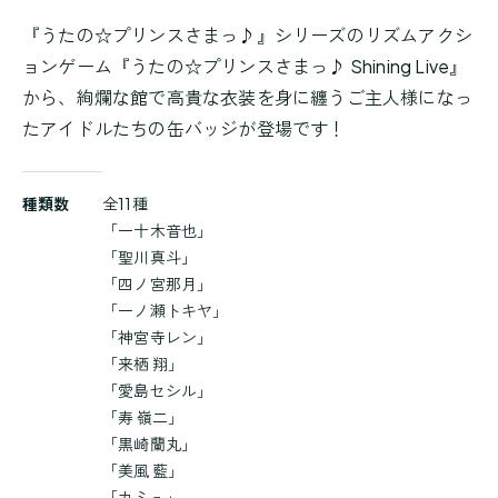
『うたの☆プリンスさまっ♪』シリーズのリズムアクシ
ョンゲーム『うたの☆プリンスさまっ♪ Shining Live』
から、絢爛な館で高貴な衣装を身に纏うご主人様になっ
たアイドルたちの缶バッジが登場です！
商
種類数
全11種
品
「一十木音也」
詳
「聖川真斗」
細
「四ノ宮那月」
「一ノ瀬トキヤ」
「神宮寺レン」
「来栖 翔」
「愛島セシル」
「寿 嶺二」
「黒崎蘭丸」
「美風 藍」
「カミュ」