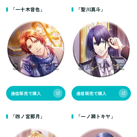
「一十木音也」
「聖川真斗」
通信販売で購入
通信販売で購入
「四ノ宮那月」
「一ノ瀬トキヤ」