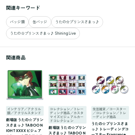
関連キーワード
バッジ類
缶バッジ
うたの☆プリンスさまっ♪
うたの☆プリンスさまっ♪ Shining Live
関連商品
インテリア／アクリル
コレクション／トレー
生活雑貨／コースター
類／アクリルスタンド
ディング商品／カスタ
／コレクション／トレ
マイズビジュアルカー
ーディング商品
劇場版 うたの☆プリン
ドコレクション
うたの☆プリンスさま
スさまっ♪ TABOO N
劇場版 うたの☆プリン
っ♪ トレーディングコ
IGHT XXXX ビジュア
スさまっ♪ TABOO N
ースター Fragrance