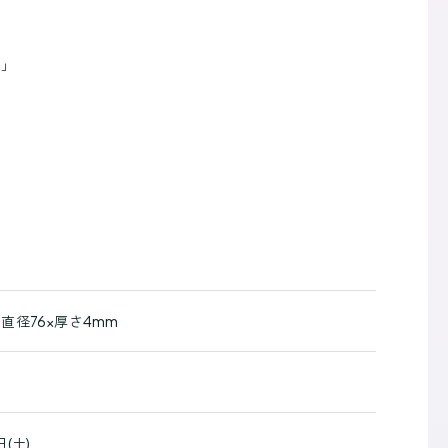
」
ヤ」
」
」
直径76×厚さ4mm
日(土)