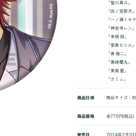
詳
「聖川真斗」
細
「四ノ宮那月
「一ノ瀬トキ
「神宮寺レン
「来栖 翔」
「愛島セシル
「寿 嶺二」
「黒崎蘭丸」
「美風 藍」
「カミュ」
商品仕様
商品サイズ：約
商品価格
各770円(税込)
発売日
2024年2月10