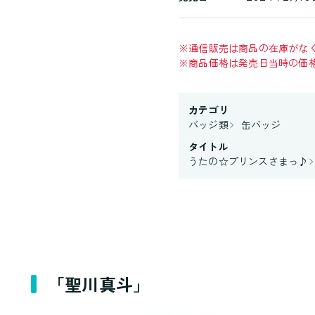
※
通信販売は商品の在庫がな
※
商品価格は発売日当時の価
カテゴリ
バッジ類
缶バッジ
タイトル
うたの☆プリンスさまっ♪
「聖川真斗」