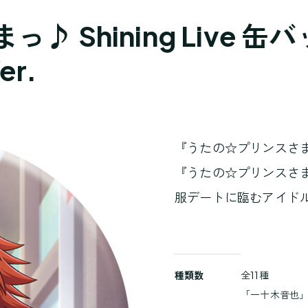
hining Live 缶バッジ 
r.
『うたの☆プリンスさ
『うたの☆プリンスさまっ♪
服デートに臨むアイド
商
種類数
全11種
品
「一十木音也