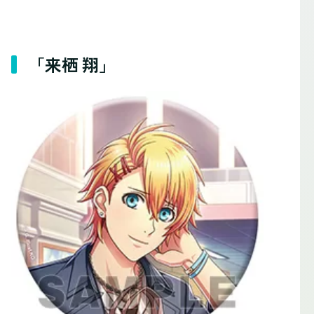
「来栖 翔」