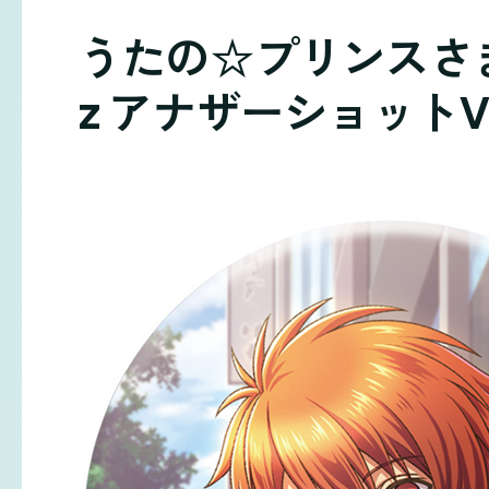
うたの☆プリンスさまっ♪ S
z アナザーショットVe