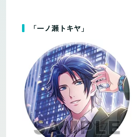
「一ノ瀬トキヤ」