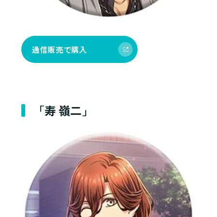
通信販売で購入
「寿 嶺二」