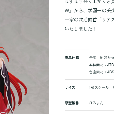
ますます盛り上がりを見
W』から、学園一の美
ー家の次期頭首「リア
いたしました!!
商
商品仕様
全高：約217m
品
本体素材：ATB
詳
台座素材：AB
細
サイズ
1/8スケール
原型製作
ひろまん