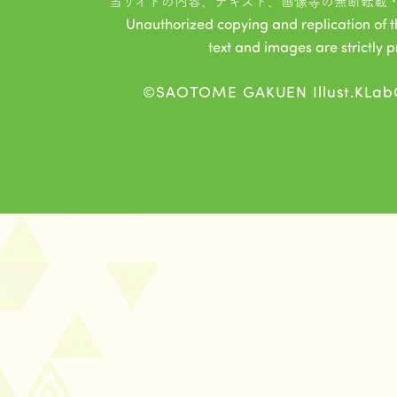
当サイトの内容、テキスト、画像等の無断転載
Unauthorized copying and replication of the
text and images are strictly p
©SAOTOME GAKUEN Illust.KLab