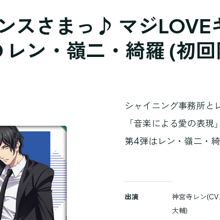
ンスさまっ♪ マジLOVE
 レン・嶺二・綺羅 (初回
シャイニング事務所と
「音楽による愛の表現
第4弾はレン・嶺二・
商
出演
神宮寺レン(CV
品
大輔)