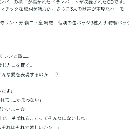
景やメンバーの様子が描かれたドラマパートが収録されたCDです。
ラマチックな歌詞が魅力的。さらに3人の歌声が重厚なハーモ
レン・寿 嶺二・皇 綺羅 個別の缶バッジ3種入り 特製パッ
くレンと嶺二。
けじと口を開く。
どんな愛を表現するのか……？
たよ｣
れて……かまわない｣
でいいよ～☆｣
側で、呼ばれることってそんなにないしね｣
らそれはそれで嬉しいかも！｣