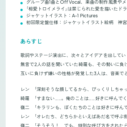
グループ曲1曲とOff Vocal、楽曲の制作風
｢相愛トロイメライ｣は禁じられた愛を描いたド
ジャケットイラスト：A-1 Pictures
初回限定盤仕様：ジャケットイラスト絵柄 神宮寺
あらすじ
歌詞やステージ演出に、次々とアイデアを出してい
無言で2人の話を聞いていた綺羅も、その勢いに負
互いに負けず嫌いの性格が発覚した3人は、音楽で
レン ｢深刻そうな顔してるから、びっくりしちゃっ
綺羅 ｢すまない……。俺のことは……好きに呼んでく
嶺二 ｢キラリンも、ぼくたちのことは好きに呼ん
レン ｢オレたち、どちらかといえばあだ名で呼ぶ
嶺二 ｢そうそう！ でも、特別な呼び方をされた