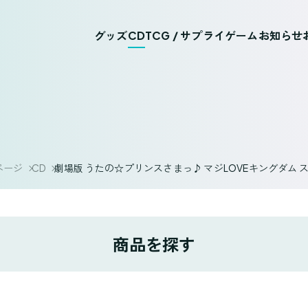
グッズ
CD
TCG / サプライ
ゲーム
お知らせ
ページ
CD
劇場版 うたの☆プリンスさまっ♪ マジLOVEキングダム 
商品を探す