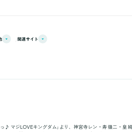
他
関連サイト
まっ♪ マジLOVEキングダム｣より、神宮寺レン・寿 嶺二・皇