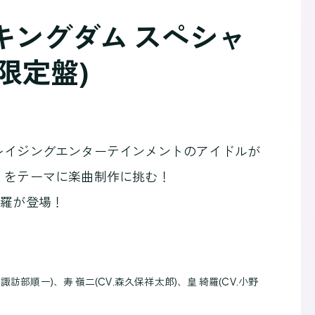
キングダム スペシャ
限定盤)
レイジングエンターテインメントのアイドルが
」をテーマに楽曲制作に挑む！
綺羅が登場！
.諏訪部順一)、寿 嶺二(CV.森久保祥太郎)、皇 綺羅(CV.小野