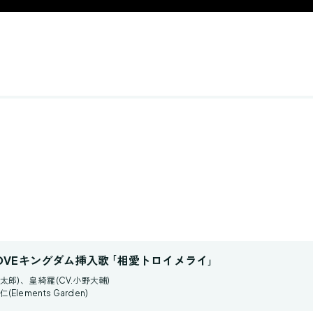
OVEキングダム挿入歌 ｢相愛トロイメライ｣
太郎)、皇 綺羅(CV.小野大輔)
Elements Garden)