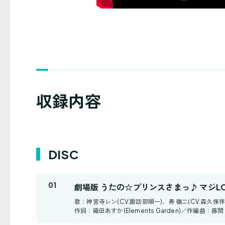
収録内容
DISC
劇場版 うたの☆プリンスさまっ♪ マジL
歌：神宮寺レン(CV.諏訪部順一)、寿 嶺二(CV.森久保祥
作詞：織田あすか(Elements Garden)／作編曲：藤間 仁(