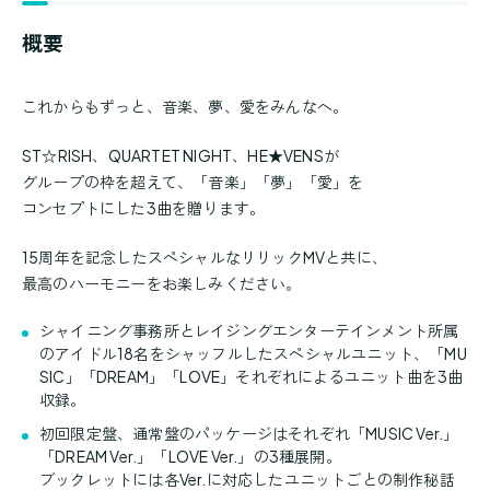
概要
これからもずっと、音楽、夢、愛をみんなへ。
ST☆RISH、QUARTET NIGHT、HE★VENSが
グループの枠を超えて、「音楽」「夢」「愛」を
コンセプトにした3曲を贈ります。
15周年を記念したスペシャルなリリックMVと共に、
最高のハーモニーをお楽しみください。
シャイニング事務所とレイジングエンターテインメント所属
のアイドル18名をシャッフルしたスペシャルユニット、「MU
SIC」「DREAM」「LOVE」それぞれによるユニット曲を3曲
収録。
初回限定盤、通常盤のパッケージはそれぞれ「MUSIC Ver.」
「DREAM Ver.」「LOVE Ver.」の3種展開。
ブックレットには各Ver.に対応したユニットごとの制作秘話