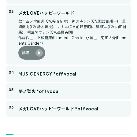
メガLOVEハッピーワールド
歌：四ノ宮那月(CV.谷山紀章)、神宮寺レン(CV.諏訪部順一)、黒
崎蘭丸(CV.鈴木達央)、カミュ(CV.前野智昭)、鳳 瑛二(CV.内田雄
馬)、桐生院ヴァン(CV.高橋英則)
作詞作曲：上松範康(Elements Garden) / 編曲：菊田大介(Elem
ents Garden)
試聴
MUSIC ENERGY *off vocal
夢ノ聖火 *off vocal
メガLOVEハッピーワールド *off vocal