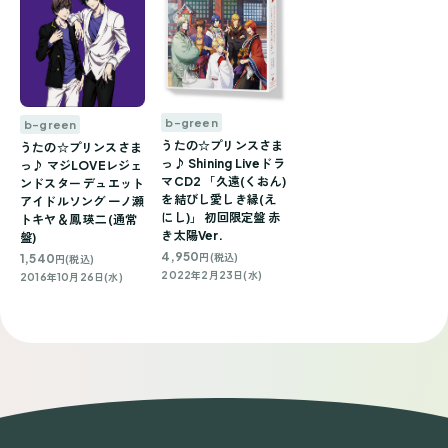
b-green
b-green
うたの☆プリンスさま
うたの☆プリンスさま
っ♪ Shining Liveドラ
っ♪ マジLOVEレジェ
マCD2 「久遠(くおん)
ンドスター デュエット
を結びし愛しき縁(え
アイドルソング 一ノ瀬
にし)」 初回限定盤 赤
トキヤ＆鳳 瑛二(通常
き太陽Ver.
盤)
4,950
1,540
円(税込)
円(税込)
2022年2月23日(水)
2016年10月26日(水)