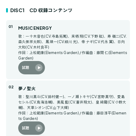
DISC1 CD 収録コンテンツ
MUSIC ENERGY
歌：一十木音也(CV.寺島拓篤)、来栖 翔(CV.下野 紘)、寿 嶺二(CV.
森久保祥太郎)、鳳 瑛一(CV.緑川 光)、帝 ナギ(CV.代永 翼)、日向
大和(CV.木村良平)
作詞：上松範康(Elements Garden) / 作編曲：藤間 仁(Elements
Garden)
試聴
夢ノ聖火
歌：聖川真斗(CV.鈴村健一)、一ノ瀬トキヤ(CV.宮野真守)、愛島
セシル(CV.鳥海浩輔)、美風 藍(CV.蒼井翔太)、皇 綺羅(CV.小野大
輔)、天草シオン(CV.山下大輝)
作詞：上松範康(Elements Garden) / 作編曲：藤田淳平(Elemen
ts Garden)
試聴