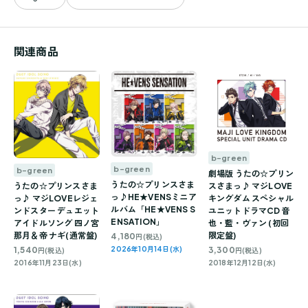
関連商品
b-green
b-green
b-green
劇場版 うたの☆プリン
うたの☆プリンスさま
うたの☆プリンスさま
スさまっ♪ マジLOVE
っ♪HE★VENSミニア
っ♪ マジLOVEレジェ
キングダム スペシャル
ルバム「HE★VENS S
ンドスター デュエット
ユニットドラマCD 音
ENSATION」
アイドルソング 四ノ宮
也・藍・ヴァン (初回
那月＆帝 ナギ(通常盤)
限定盤)
4,180
円(税込)
1,540
3,300
2026年10月14日(水)
円(税込)
円(税込)
2016年11月23日(水)
2018年12月12日(水)