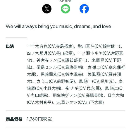
Share
We will always bring you music, dreams, and love.
商
出演
一十木音也(CV.寺島拓篤)、聖川真斗(CV.鈴村健一)、
品
四ノ宮那月(CV.谷山紀章)、一ノ瀬トキヤ(CV.宮野真
詳
守)、神宮寺レン(CV.諏訪部順一)、来栖 翔(CV.下野
細
紘)、愛島セシル(CV.鳥海浩輔)、寿 嶺二(CV.森久保祥
太郎)、黒崎蘭丸(CV.鈴木達央)、美風 藍(CV.蒼井翔
太)、カミュ(CV.前野智昭)、鳳 瑛一(CV.緑川 光)、皇
綺羅(CV.小野大輔)、帝 ナギ(CV.代永 翼)、鳳 瑛二(C
V.内田雄馬)、桐生院ヴァン(CV.高橋英則)、日向大和
(CV.木村良平)、天草シオン(CV.山下大輝)
商品価格
1,760円(税込)