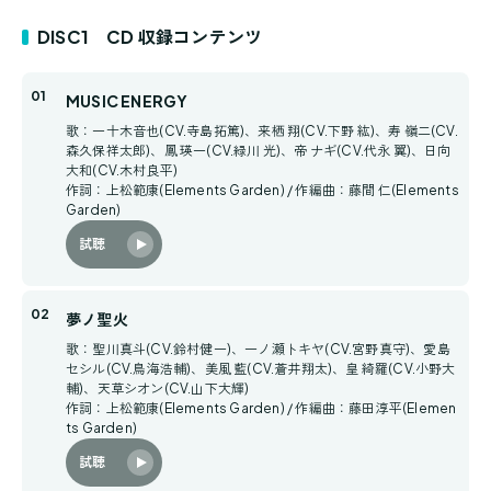
DISC1 CD 収録コンテンツ
MUSIC ENERGY
歌：一十木音也(CV.寺島拓篤)、来栖 翔(CV.下野 紘)、寿 嶺二(CV.
森久保祥太郎)、鳳 瑛一(CV.緑川 光)、帝 ナギ(CV.代永 翼)、日向
大和(CV.木村良平)
作詞：上松範康(Elements Garden) / 作編曲：藤間 仁(Elements
Garden)
試聴
夢ノ聖火
歌：聖川真斗(CV.鈴村健一)、一ノ瀬トキヤ(CV.宮野真守)、愛島
セシル(CV.鳥海浩輔)、美風 藍(CV.蒼井翔太)、皇 綺羅(CV.小野大
輔)、天草シオン(CV.山下大輝)
作詞：上松範康(Elements Garden) / 作編曲：藤田淳平(Elemen
ts Garden)
試聴