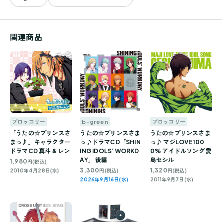
関連商品
ブロッコリー
b-green
ブロッコリー
「うたの☆プリンスさ
うたの☆プリンスさま
うたの☆プリンスさま
まっ♪」キャラクター
っ♪ドラマCD「SHIN
っ♪ マジLOVE100
ドラマCD 真斗 & レン
ING IDOLS’ WORKD
0% アイドルソング 愛
AY」 後編
島セシル
1,980
円(税込)
3,300
1,320
2010年4月28日(水)
円(税込)
円(税込)
2026年9月16日(水)
2011年9月7日(水)