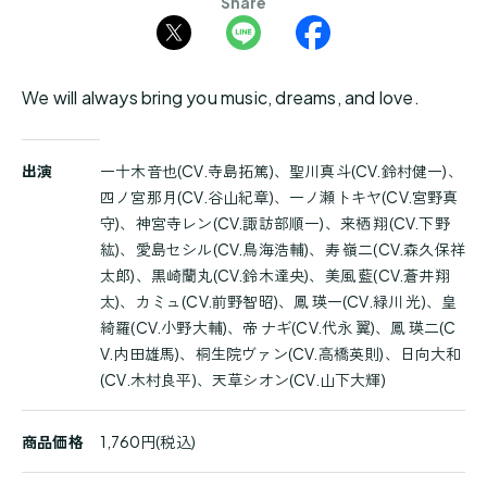
Share
We will always bring you music, dreams, and love.
商
出演
一十木音也(CV.寺島拓篤)、聖川真斗(CV.鈴村健一)、
品
四ノ宮那月(CV.谷山紀章)、一ノ瀬トキヤ(CV.宮野真
詳
守)、神宮寺レン(CV.諏訪部順一)、来栖 翔(CV.下野
細
紘)、愛島セシル(CV.鳥海浩輔)、寿 嶺二(CV.森久保祥
太郎)、黒崎蘭丸(CV.鈴木達央)、美風 藍(CV.蒼井翔
太)、カミュ(CV.前野智昭)、鳳 瑛一(CV.緑川 光)、皇
綺羅(CV.小野大輔)、帝 ナギ(CV.代永 翼)、鳳 瑛二(C
V.内田雄馬)、桐生院ヴァン(CV.高橋英則)、日向大和
(CV.木村良平)、天草シオン(CV.山下大輝)
商品価格
1,760円(税込)