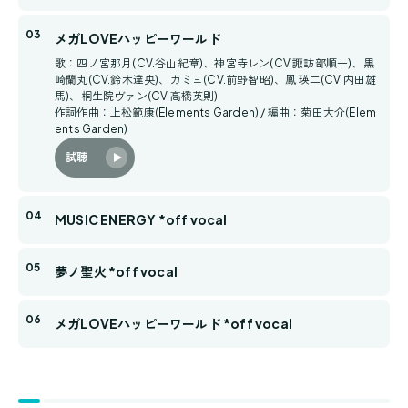
メガLOVEハッピーワールド
歌：四ノ宮那月(CV.谷山紀章)、神宮寺レン(CV.諏訪部順一)、黒
崎蘭丸(CV.鈴木達央)、カミュ(CV.前野智昭)、鳳 瑛二(CV.内田雄
馬)、桐生院ヴァン(CV.高橋英則)
作詞作曲：上松範康(Elements Garden) / 編曲：菊田大介(Elem
ents Garden)
試聴
MUSIC ENERGY *off vocal
夢ノ聖火 *off vocal
メガLOVEハッピーワールド *off vocal