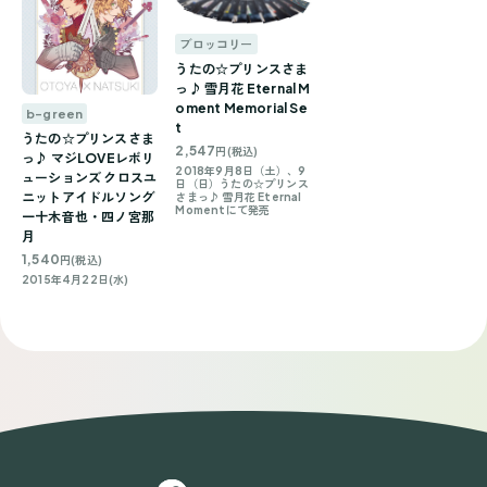
ブロッコリー
うたの☆プリンスさま
っ♪ 雪月花 Eternal M
oment Memorial Se
b-green
t
うたの☆プリンスさま
2,547
円(税込)
っ♪ マジLOVEレボリ
2018年9月8日（土）、9
ューションズ クロスユ
日（日）うたの☆プリンス
ニットアイドルソング
さまっ♪ 雪月花 Eternal
Momentにて発売
一十木音也・四ノ宮那
月
1,540
円(税込)
2015年4月22日(水)