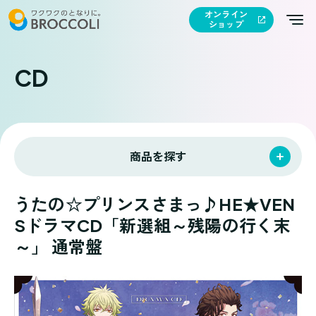
オンライン
ショップ
CD
商品を探す
うたの☆プリンスさまっ♪HE★VEN
SドラマCD「新選組～残陽の行く末
～」 通常盤