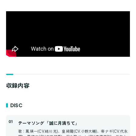
収録内容
DISC
テーマソング 「誠に月満ちて」
歌：鳳 瑛一(CV.緑川 光)、皇 綺羅(CV.小野大輔)、帝 ナギ(CV.代永