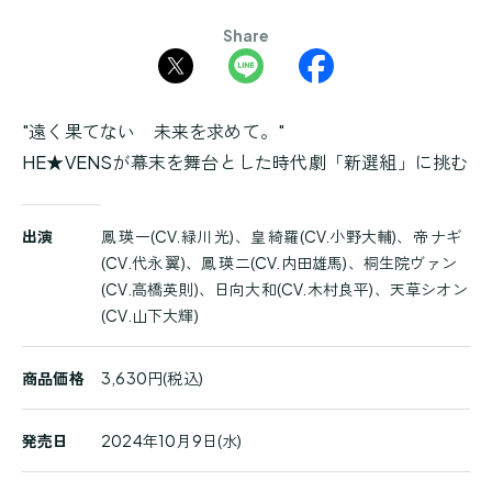
Share
"遠く果てない 未来を求めて。"
HE★VENSが幕末を舞台とした時代劇「新選組」に挑む
商
出演
鳳 瑛一(CV.緑川 光)、皇 綺羅(CV.小野大輔)、帝 ナギ
品
(CV.代永 翼)、鳳 瑛二(CV.内田雄馬)、桐生院ヴァン
詳
(CV.高橋英則)、日向大和(CV.木村良平)、天草シオン
細
(CV.山下大輝)
商品価格
3,630円(税込)
発売日
2024年10月9日(水)