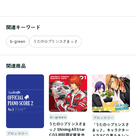
関連キーワード
b-green
うたの☆プリンスさまっ♪
関連商品
b-green
ブロッコリー
うたの☆プリンスさま
「うたの☆プリンスさ
っ♪ Shining All Star
まっ♪」キャラクター
ブロッコリー
CD3 初回限定盤 音也
ドラマCD 真斗 & レン