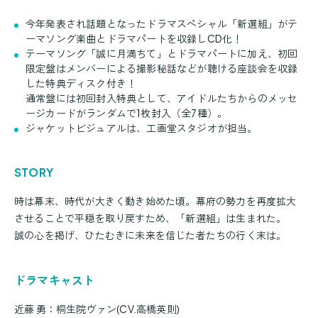
今年発表され話題となったドラマスペシャル「新選組」がテ
ーマソング楽曲とドラマパートを収録しCD化！
テーマソング「誠に月満ちて」とドラマパートに加え、初回
限定盤はメンバーによる撮影秘話などが聴ける座談会を収録
した特典ディスク付き！
通常盤には初回封入特典として、アイドルたちからのメッセ
ージカードがランダムで1枚封入（全7種）。
ジャケットビジュアルは、工画堂スタジオが担当。
STORY
時は幕末、時代が大きく動き始めた頃。幕府の勢力を再度拡大
させることで平穏を取り戻すため、「新選組」は生まれた。
誠の心を掲げ、ひたむきに未来を信じた者たちの行く末は。
ドラマキャスト
近藤 勇：桐生院ヴァン(CV.高橋英則)