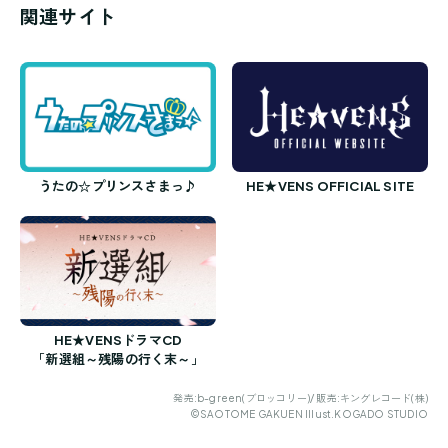
関連サイト
うたの☆プリンスさまっ♪
HE★VENS OFFICIAL SITE
HE★VENSドラマCD
「新選組～残陽の行く末～」
発売:b-green(ブロッコリー)/ 販売:キングレコード(株)
©SAOTOME GAKUEN Illust.KOGADO STUDIO