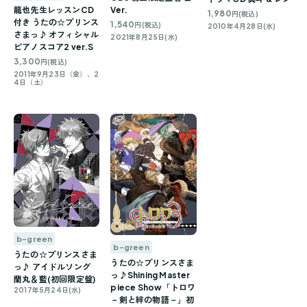
龍也先生レッスンCD
Ver.
1,980
円(税込)
付き うたの☆プリンス
1,540
円(税込)
2010年4月28日(水)
さまっ♪ オフィシャル
2021年8月25日(水)
ピアノスコア2 ver.S
3,300
円(税込)
2011年9月23日（金）、2
4日（土）
b-green
b-green
うたの☆プリンスさま
うたの☆プリンスさま
っ♪ アイドルソング
っ♪Shining Master
蘭丸＆藍(初回限定盤)
piece Show「トロワ
2017年5月24日(水)
－剣と絆の物語－」初