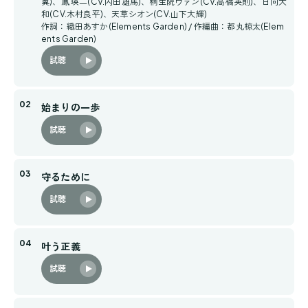
翼)、鳳 瑛二(CV.内田雄馬)、桐生院ヴァン(CV.高橋英則)、日向大
和(CV.木村良平)、天草シオン(CV.山下大輝)
作詞：織田あすか(Elements Garden) / 作編曲：都丸椋太(Elem
ents Garden)
試聴
始まりの一歩
試聴
守るために
試聴
叶う正義
試聴