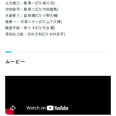
土方歳三：鳳 瑛一(CV.緑川 光)
沖田総司：鳳 瑛二(CV.内田雄馬)
永倉新八：皇 綺羅(CV.小野大輔)
斎藤 一：天草シオン(CV.山下大輝)
藤堂平助：帝 ナギ(CV.代永 翼)
原田左之助：日向大和(CV.木村良平)
ムービー