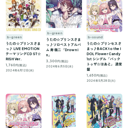
b-green
b-sound
b-green
うたの☆プリンスさま
うたの☆プリンセスさ
うたの☆プリンスさま
っ♪ソロベストアルバ
まっ♪BACK to the I
っ♪ LIVE EMOTION
ム 寿 嶺二「Drown i
DOL Flower Candy
テーマソングCD ST☆
n」
1st シングル「バック
RISH Ver.
3,300
円(税込)
トゥザ☆はあと」 通常
1,760
円(税込)
2024年6月5日(水)
盤
2024年6月12日(水)
1,650
円(税込)
2024年5月28日(火)