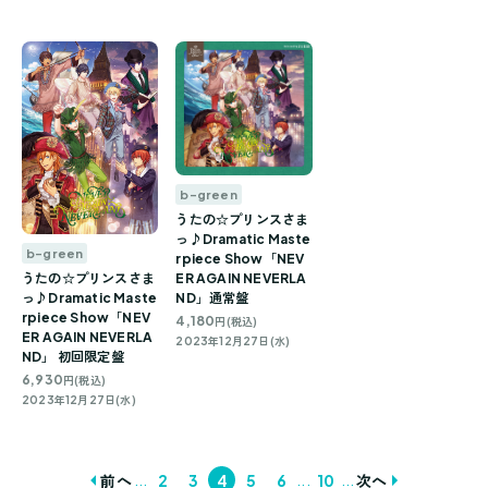
b-green
うたの☆プリンスさま
っ♪Dramatic Maste
b-green
rpiece Show「NEV
うたの☆プリンスさま
ER AGAIN NEVERLA
っ♪Dramatic Maste
ND」通常盤
rpiece Show「NEV
4,180
円(税込)
ER AGAIN NEVERLA
2023年12月27日(水)
ND」 初回限定盤
6,930
円(税込)
2023年12月27日(水)
...
...
...
前へ
2
3
4
5
6
10
次へ
投