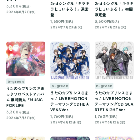
2nd シングル「キラキ
2nd シングル「キラキ
3,300
円(税込)
ラじょいふる！」通常
ラじょいふる！」初回
2024年8月7日(水)
盤
限定盤
1,650
3,300
円(税込)
円(税込)
2024年7月23日(火)
2024年7月23日(火)
b-green
b-green
b-green
うたの☆プリンスさま
うたの☆プリンスさま
うたの☆プリンスさま
っ♪ソロベストアルバ
っ♪ LIVE EMOTION
っ♪ LIVE EMOTION
ム 黒崎蘭丸「MUSIC
テーマソングCD HE★
テーマソングCD QUA
FOR LIFE」
VENS Ver.
RTET NIGHT Ver.
3,300
円(税込)
1,760
1,760
円(税込)
円(税込)
2024年7月3日(水)
2024年6月12日(水)
2024年6月12日(水)