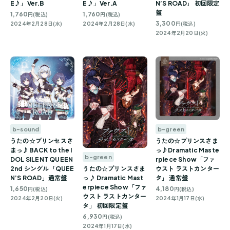
N’S ROAD」 初回限定
E♪」Ver.B
E♪」Ver.A
盤
1,760
1,760
円(税込)
円(税込)
3,300
円(税込)
2024年2月28日(水)
2024年2月28日(水)
2024年2月20日(火)
b-sound
b-green
うたの☆プリンセスさ
うたの☆プリンスさま
まっ♪BACK to the I
っ♪Dramatic Maste
b-green
DOL SILENT QUEEN
rpiece Show「ファ
2nd シングル「QUEE
うたの☆プリンスさま
ウスト ラストカンター
N’S ROAD」通常盤
っ♪ Dramatic Mast
タ」 通常盤
erpiece Show「ファ
1,650
4,180
円(税込)
円(税込)
ウスト ラストカンター
2024年2月20日(火)
2024年1月17日(水)
タ」 初回限定盤
6,930
円(税込)
2024年1月17日(水)