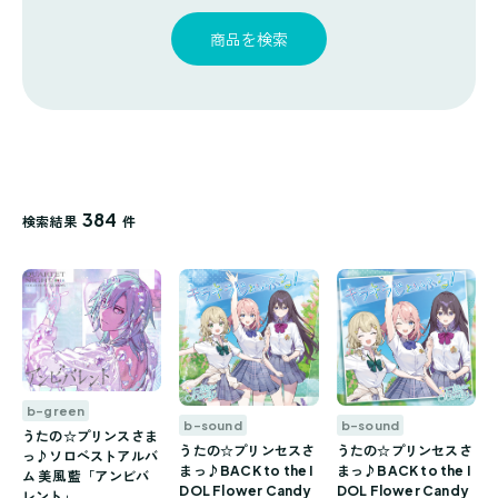
探
ゴ
覧
す
リ
商品を検索
一
覧
384
検索結果
件
b-green
b-sound
b-sound
うたの☆プリンスさま
うたの☆プリンセスさ
うたの☆プリンセスさ
っ♪ソロベストアルバ
まっ♪BACK to the I
まっ♪BACK to the I
ム 美風 藍「アンビバ
DOL Flower Candy
DOL Flower Candy
レント」