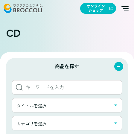
オンライン
ショップ
CD
商品を探す
キ
ー
ワ
タ
ー
タイトルを選択
イ
ド
ト
か
カ
ル
カテゴリを選択
ら
テ
一