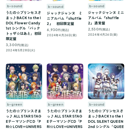
b-sound
b-sound
b-sound
うたの☆プリンセスさ
ジャックジャンヌ ミニ
ジャックジャンヌ ミ
まっ♪BACK to the I
アルバム『shuffle
ニアルバム『shuffle
DOL Flower Candy
2』 通常盤
2』 初回限定盤
1st シングル「バック
2,530
6,930
円(税込)
円(税込)
トゥザ☆はあと」初回
2024年4月26日(金)
2024年4月26日(金)
限定盤
3,300
円(税込)
2024年5月28日(火)
b-sound
b-green
b-green
うたの☆プリンセスさ
うたの☆プリンスさま
うたの☆プリンスさま
まっ♪BACK to the I
っ♪ ALL STAR STAG
っ♪ ALL STAR STAG
DOL SILENT QUEEN
EテーマソングCD「P
EテーマソングCD「P
2nd シングル「QUEE
RI☆LOVE∞UNIVERS
RI☆LOVE∞UNIVERS